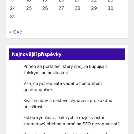
24
25
26
27
28
29
30
31
« Čvc
Nejnovější příspěvky
Příběh za portálem, který spojuje kupující s
italskými nemovitostmi
Vše, co potřebujete vědět o combretum
quadrangulare
Kvalitní obuv a cestovní vybavení pro každou
příležitost
Eshop-rychle.cz: Jak rychle rozjet vlastní
internetový obchod a proč na SEO nezapomínat?