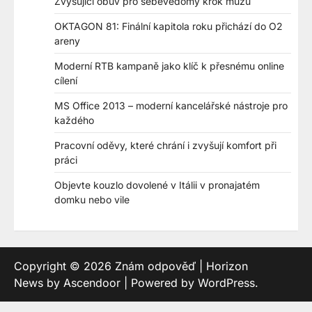
Zvyšující obuv pro sebevědomý krok mužů
OKTAGON 81: Finální kapitola roku přichází do O2
areny
Moderní RTB kampaně jako klíč k přesnému online
cílení
MS Office 2013 – moderní kancelářské nástroje pro
každého
Pracovní oděvy, které chrání i zvyšují komfort při
práci
Objevte kouzlo dovolené v Itálii v pronajatém
domku nebo vile
Copyright © 2026
Znám odpověď
| Horizon
News by
Ascendoor
| Powered by
WordPress
.