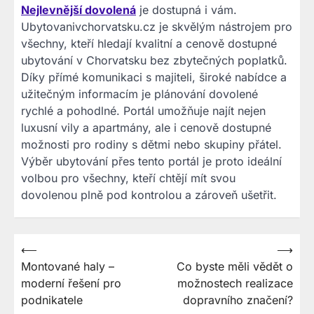
Nejlevnější dovolená
je dostupná i vám.
Ubytovanivchorvatsku.cz je skvělým nástrojem pro
všechny, kteří hledají kvalitní a cenově dostupné
ubytování v Chorvatsku bez zbytečných poplatků.
Díky přímé komunikaci s majiteli, široké nabídce a
užitečným informacím je plánování dovolené
rychlé a pohodlné. Portál umožňuje najít nejen
luxusní vily a apartmány, ale i cenově dostupné
možnosti pro rodiny s dětmi nebo skupiny přátel.
Výběr ubytování přes tento portál je proto ideální
volbou pro všechny, kteří chtějí mít svou
dovolenou plně pod kontrolou a zároveň ušetřit.
Navigace
⟵
⟶
Montované haly –
Co byste měli vědět o
pro
moderní řešení pro
možnostech realizace
příspěvek
podnikatele
dopravního značení?