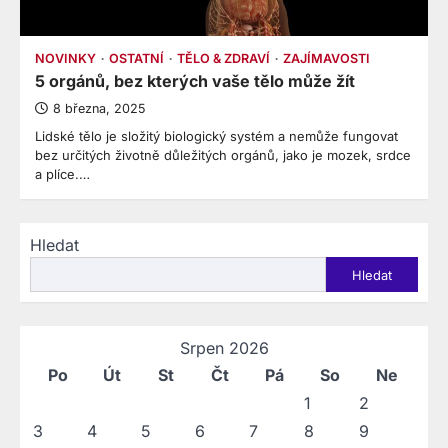
NOVINKY
OSTATNÍ
TĚLO & ZDRAVÍ
ZAJÍMAVOSTI
5 orgánů, bez kterých vaše tělo může žít
8 března, 2025
Lidské tělo je složitý biologický systém a nemůže fungovat
bez určitých životně důležitých orgánů, jako je mozek, srdce
a plíce.…
Hledat
Hledat
Srpen 2026
Po
Út
St
Čt
Pá
So
Ne
1
2
3
4
5
6
7
8
9