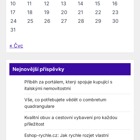
10
11
12
13
14
15
16
17
18
19
20
21
22
23
24
25
26
27
28
29
30
31
« Čvc
Nejnovější příspěvky
Příběh za portálem, který spojuje kupující s
italskými nemovitostmi
Vše, co potřebujete vědět o combretum
quadrangulare
Kvalitní obuv a cestovní vybavení pro každou
příležitost
Eshop-rychle.cz: Jak rychle rozjet vlastní