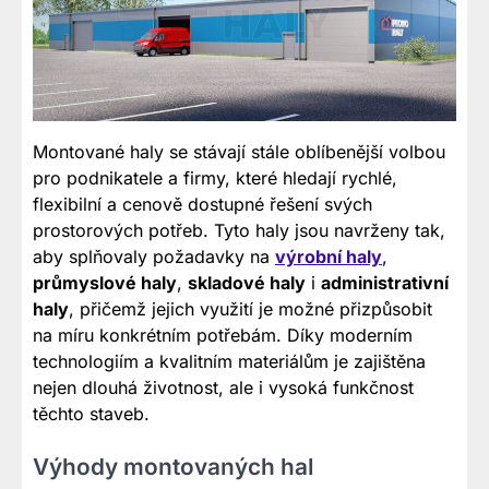
Montované haly se stávají stále oblíbenější volbou
pro podnikatele a firmy, které hledají rychlé,
flexibilní a cenově dostupné řešení svých
prostorových potřeb. Tyto haly jsou navrženy tak,
aby splňovaly požadavky na
výrobní haly
,
průmyslové haly
,
skladové haly
i
administrativní
haly
, přičemž jejich využití je možné přizpůsobit
na míru konkrétním potřebám. Díky moderním
technologiím a kvalitním materiálům je zajištěna
nejen dlouhá životnost, ale i vysoká funkčnost
těchto staveb.
Výhody montovaných hal