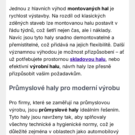
Jednou z hlavních výhod
montovaných hal
je
rychlost výstavby. Na rozdíl od klasických
zděných staveb lze montovanou halu postavit v
řádu týdnů, což šetří nejen čas, ale i náklady.
Navíc jsou tyto haly snadno demontovatelné a
přemístitelné, což přidává na jejich flexibilitě. Další
významnou výhodou je možnost přizpůsobení – ať
už potřebujete prostornou
skladovou halu
, nebo
efektivní
výrobní halu
, návrh haly lze přesně
přizpůsobit vašim požadavkům.
Průmyslové haly pro moderní výrobu
Pro firmy, které se zaměřují na průmyslovou
výrobu, jsou
průmyslové haly
ideálním řešením.
Tyto haly jsou navrženy tak, aby splňovaly
všechny technické a hygienické normy, což je
důležité zejména v oblastech jako automobilový