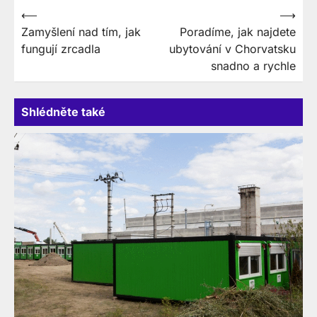
Navigace
⟵
⟶
Zamyšlení nad tím, jak
Poradíme, jak najdete
pro
fungují zrcadla
ubytování v Chorvatsku
příspěvek
snadno a rychle
Shlédněte také