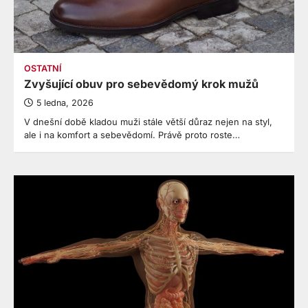
OSTATNÍ
Zvyšující obuv pro sebevědomý krok mužů
5 ledna, 2026
V dnešní době kladou muži stále větší důraz nejen na styl,
ale i na komfort a sebevědomí. Právě proto roste…