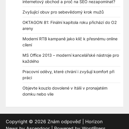
internetový obchod a proč na SEO nezapomínat?
Zvyšující obuv pro sebevědomý krok mužů
OKTAGON 81: Finální kapitola roku přichází do O2
areny
Moderní RTB kampaně jako klíč k přesnému online
cílení
MS Office 2013 – moderní kancelářské nástroje pro
každého
Pracovní oděvy, které chrání i zvyšují komfort při
práci
Objevte kouzlo dovolené v Itálii v pronajatém
domku nebo vile
Copyright © 2026
Znám odpověď
| Horizon
News by
Ascendoor
| Powered by
WordPress
.