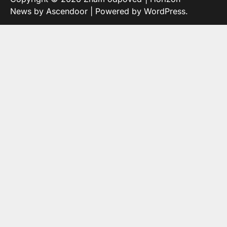
News by
Ascendoor
| Powered by
WordPress
.