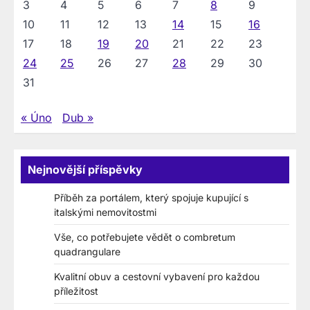
3
4
5
6
7
8
9
10
11
12
13
14
15
16
17
18
19
20
21
22
23
24
25
26
27
28
29
30
31
« Úno
Dub »
Nejnovější příspěvky
Příběh za portálem, který spojuje kupující s
italskými nemovitostmi
Vše, co potřebujete vědět o combretum
quadrangulare
Kvalitní obuv a cestovní vybavení pro každou
příležitost