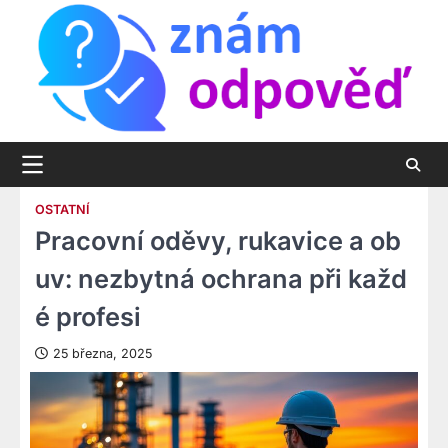
Skip
to
content
OSTATNÍ
Pracovní oděvy, rukavice a ob
uv: nezbytná ochrana při každ
é profesi
25 března, 2025