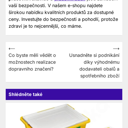
vaší bezpečnosti. V našem e-shopu najdete
širokou nabídku kvalitních produktů za dostupné
ceny. Investujte do bezpečnosti a pohodlí, protože
zdraví je to nejcennější, co máme.
Navigace
⟵
⟶
Co byste měli vědět o
Usnadněte si podnikání
pro
možnostech realizace
díky výhodnému
příspěvek
dopravního značení?
dodavateli obalů a
spotřebního zboží
Shlédněte také